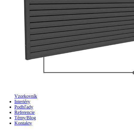
Vzorkovník
Interiéry
Podhľady
Referencie
Témy/Blog
Kontakty