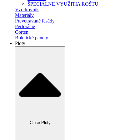
ŠPECIÁLNE VYUŽITIA ROŠTU
Vzorkovník
Materiály
Prevetrávané fasády
Perforácie
Corten
Boletické panely
Ploty
Close Ploty