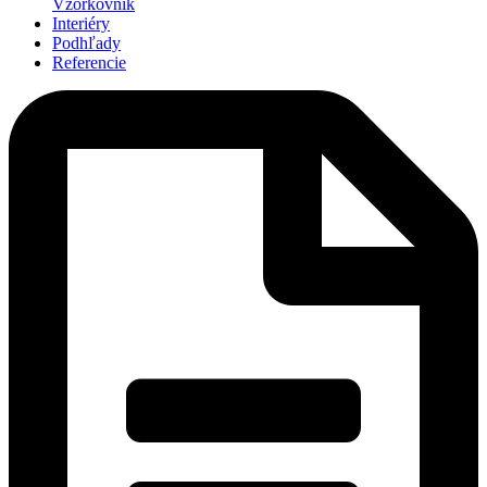
Vzorkovník
Interiéry
Podhľady
Referencie