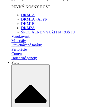
PEVNÝ NOSNÝ ROŠT
DKM1A
DKM1A - ATYP
DKM1B
DKM2A
ŠPECIÁLNE VYUŽITIA ROŠTU
Vzorkovník
Materiály
Prevetrávané fasády
Perforácie
Corten
Boletické panely
Ploty