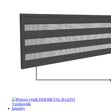
Vzorkovník
Interiéry