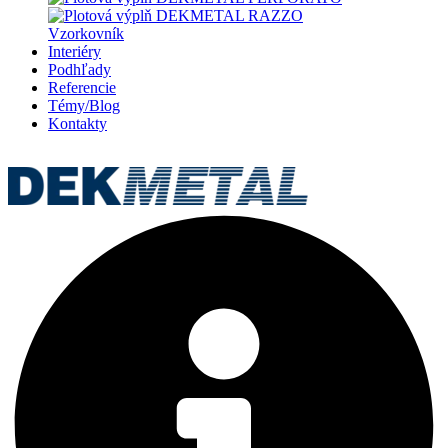
Vzorkovník
Interiéry
Podhľady
Referencie
Témy/Blog
Kontakty