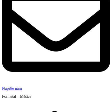
Napíšte nám
Formetal – Měšice