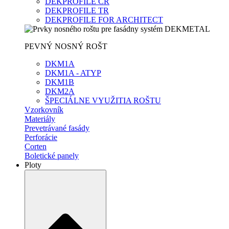
DEKPROFILE CR
DEKPROFILE TR
DEKPROFILE FOR ARCHITECT
PEVNÝ NOSNÝ ROŠT
DKM1A
DKM1A - ATYP
DKM1B
DKM2A
ŠPECIÁLNE VYUŽITIA ROŠTU
Vzorkovník
Materiály
Prevetrávané fasády
Perforácie
Corten
Boletické panely
Ploty