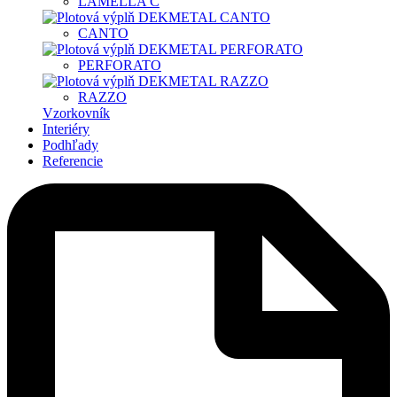
LAMELLA C
CANTO
PERFORATO
RAZZO
Vzorkovník
Interiéry
Podhľady
Referencie