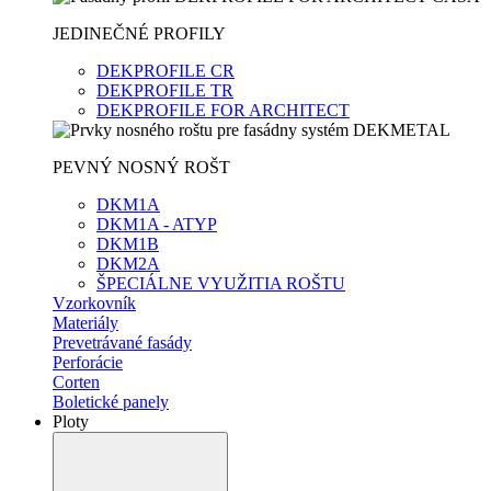
JEDINEČNÉ PROFILY
DEKPROFILE CR
DEKPROFILE TR
DEKPROFILE FOR ARCHITECT
PEVNÝ NOSNÝ ROŠT
DKM1A
DKM1A - ATYP
DKM1B
DKM2A
ŠPECIÁLNE VYUŽITIA ROŠTU
Vzorkovník
Materiály
Prevetrávané fasády
Perforácie
Corten
Boletické panely
Ploty