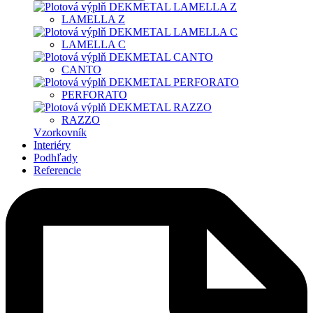
LAMELLA Z
LAMELLA C
CANTO
PERFORATO
RAZZO
Vzorkovník
Interiéry
Podhľady
Referencie