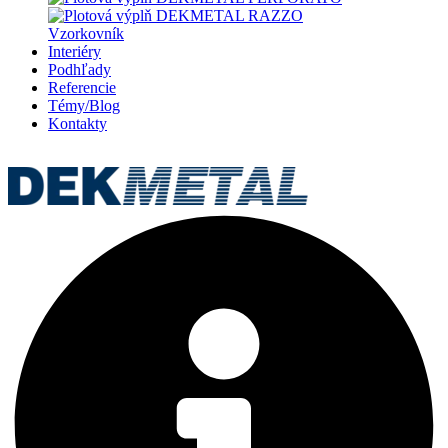
Vzorkovník
Interiéry
Podhľady
Referencie
Témy/Blog
Kontakty