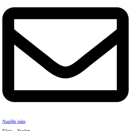
Napíšte nám
Elora – Zvolen