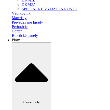
DKM1B
DKM2A
ŠPECIÁLNE VYUŽITIA ROŠTU
Vzorkovník
Materiály
Prevetrávané fasády
Perforácie
Corten
Boletické panely
Ploty
Close Ploty