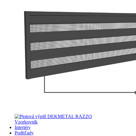
Vzorkovník
Interiéry
Podhľady