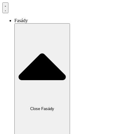
Preskočiť
na
obsah
Fasády
Close Fasády