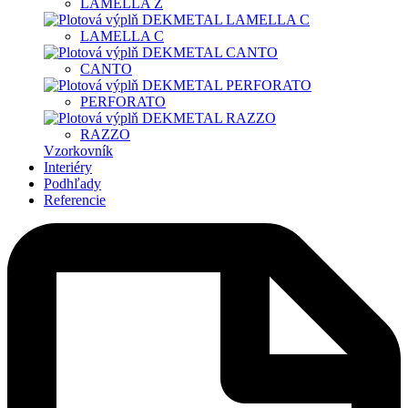
LAMELLA Z
LAMELLA C
CANTO
PERFORATO
RAZZO
Vzorkovník
Interiéry
Podhľady
Referencie