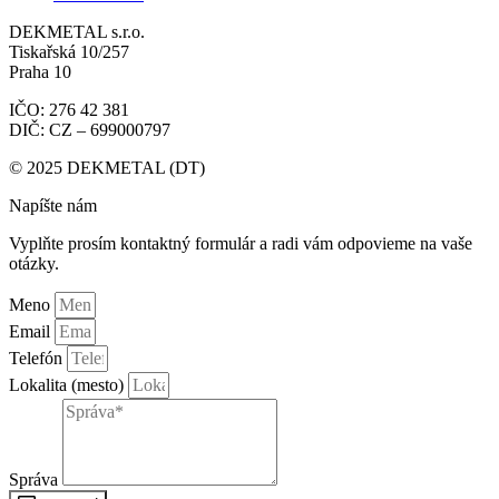
DEKMETAL s.r.o.
Tiskařská 10/257
Praha 10
IČO: 276 42 381
DIČ: CZ – 699000797
© 2025 DEKMETAL (DT)
Napíšte nám
Vyplňte prosím kontaktný formulár a radi vám odpovieme na vaše
otázky.
Meno
Email
Telefón
Lokalita (mesto)
Správa