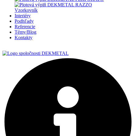
Vzorkovník
Interiéry
Podhľady
Referencie
Témy/Blog
Kontakty