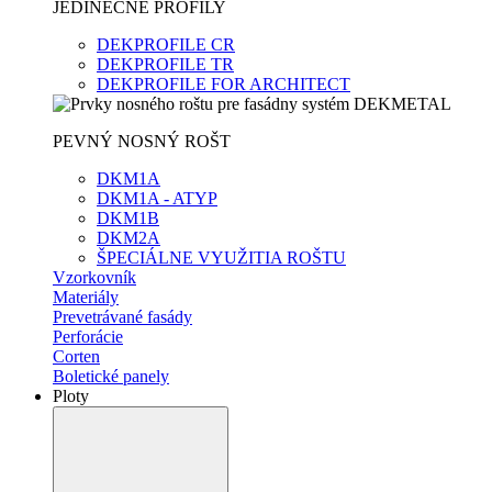
JEDINEČNÉ PROFILY
DEKPROFILE CR
DEKPROFILE TR
DEKPROFILE FOR ARCHITECT
PEVNÝ NOSNÝ ROŠT
DKM1A
DKM1A - ATYP
DKM1B
DKM2A
ŠPECIÁLNE VYUŽITIA ROŠTU
Vzorkovník
Materiály
Prevetrávané fasády
Perforácie
Corten
Boletické panely
Ploty