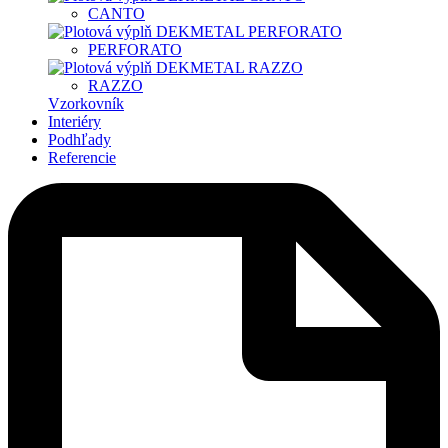
CANTO
PERFORATO
RAZZO
Vzorkovník
Interiéry
Podhľady
Referencie