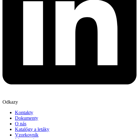
Odkazy
Kontakty
Dokumenty
O nás
Katalógy a letáky
Vzorkovník