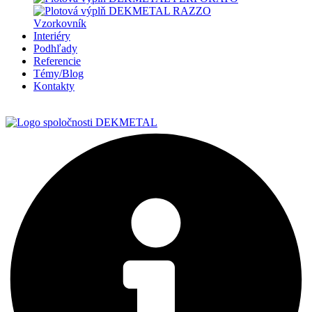
Vzorkovník
Interiéry
Podhľady
Referencie
Témy/Blog
Kontakty