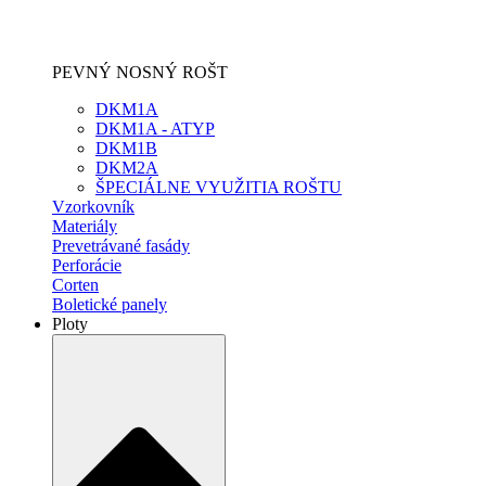
PEVNÝ NOSNÝ ROŠT
DKM1A
DKM1A - ATYP
DKM1B
DKM2A
ŠPECIÁLNE VYUŽITIA ROŠTU
Vzorkovník
Materiály
Prevetrávané fasády
Perforácie
Corten
Boletické panely
Ploty