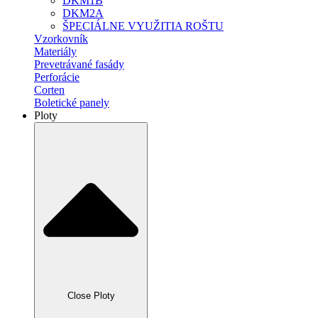
DKM1B
DKM2A
ŠPECIÁLNE VYUŽITIA ROŠTU
Vzorkovník
Materiály
Prevetrávané fasády
Perforácie
Corten
Boletické panely
Ploty
Close Ploty