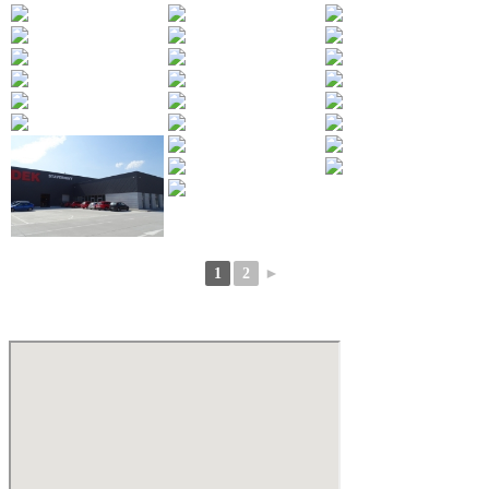
1
2
►