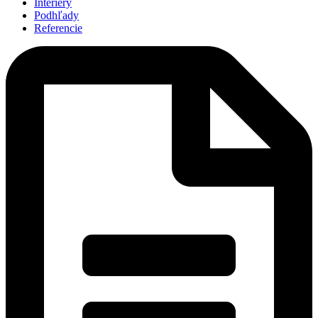
Interiéry
Podhľady
Referencie