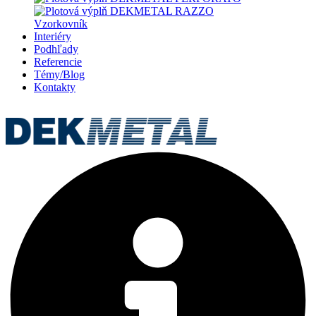
Vzorkovník
Interiéry
Podhľady
Referencie
Témy/Blog
Kontakty