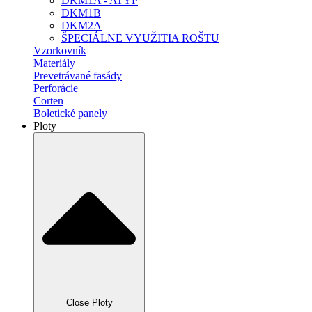
DKM1A - ATYP
DKM1B
DKM2A
ŠPECIÁLNE VYUŽITIA ROŠTU
Vzorkovník
Materiály
Prevetrávané fasády
Perforácie
Corten
Boletické panely
Ploty
Close Ploty