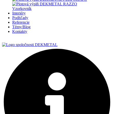
Vzorkovník
Interiéry
Podhľady
Referencie
Témy/Blog
Kontakty