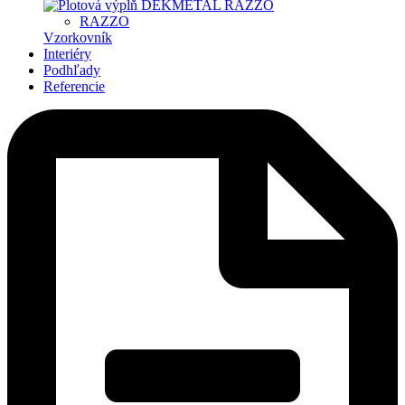
RAZZO
Vzorkovník
Interiéry
Podhľady
Referencie