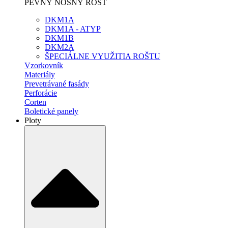
PEVNÝ NOSNÝ ROŠT
DKM1A
DKM1A - ATYP
DKM1B
DKM2A
ŠPECIÁLNE VYUŽITIA ROŠTU
Vzorkovník
Materiály
Prevetrávané fasády
Perforácie
Corten
Boletické panely
Ploty