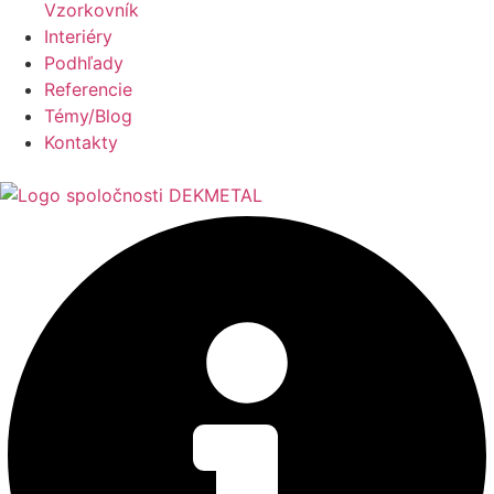
Vzorkovník
Interiéry
Podhľady
Referencie
Témy/Blog
Kontakty