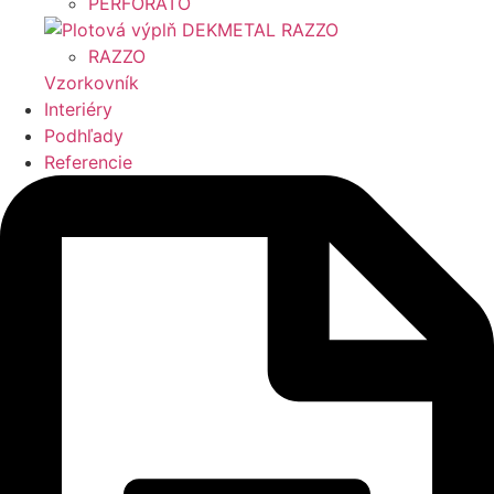
PERFORATO
RAZZO
Vzorkovník
Interiéry
Podhľady
Referencie